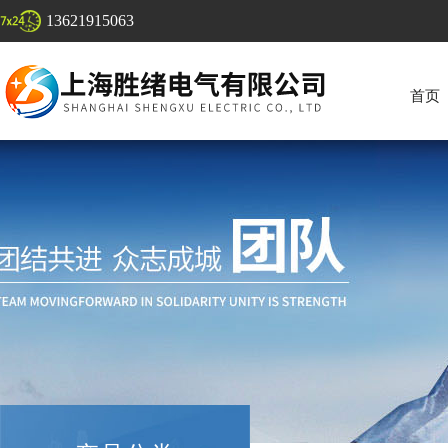
13621915063
首页