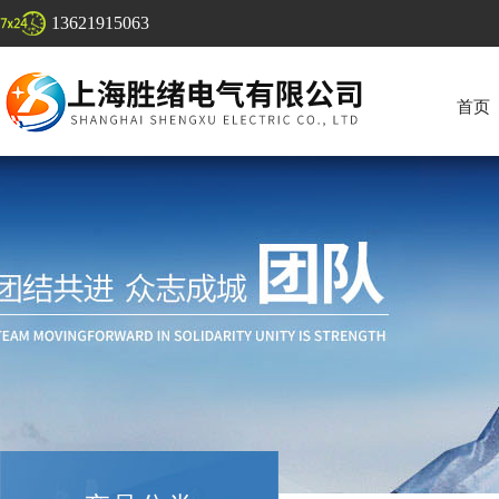
13621915063
首页