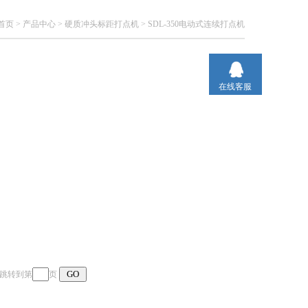
首页
>
产品中心
>
硬质冲头标距打点机
>
SDL-350电动式连续打点机
在线客服
页 跳转到第
页