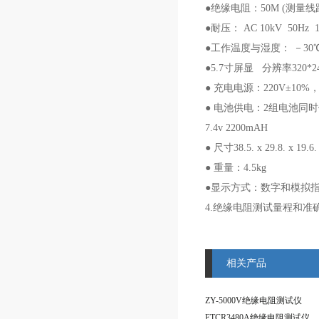
●绝缘电阻：50M (测量
●耐压： AC 10kV 50Hz
●工作温度与湿度： －30℃ 
●5.7寸屏显 分辨率320*2
● 充电电源：220V±10%，5
● 电池供电：2组电池同时供
7.4v 2200mAH
● 尺寸38.5. x 29.8. x 19.6.
● 重量：4.5kg
●显示方式：数字和模拟
4.绝缘电阻测试量程和准
相关产品
ZY-5000V绝缘电阻测试仪
ETCR3480A绝缘电阻测试仪