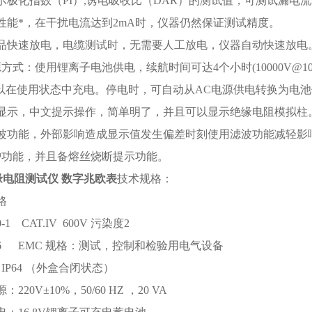
显示极化指数（PI）,诱电吸收比（DAR）的测试值，可测试漏电
扰性能*，在干扰电流达到2mA时，仪器仍然保证测试精度。
试品快速放电，电缆测试时，无需要人工放电，仪器自动快速放电
源方式：使用锂离子电池供电，续航时间可达4个小时(10000V@1
在使用状态中充电。停电时，可自动从AC电源供电转换为电池
文显示，中文提示操作，简单明了，并且可以显示绝缘电阻模拟柱
滤波功能，外部影响造成显示值发生偏差时刻使用滤波功能减轻影
保护功能，并且备熔丝烧断提示功能。
绝缘电阻测试仪 数字兆欧表
技术规格：
格
10-1 CAT.IV 600V 污染度2
1326 EMC 规格：测试，控制和检验用电气设备
29 IP64 （外盒合闭状态）
：220V±10%，50/60 HZ ，20 VA