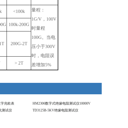
量程：
k
<100k
1G/V，100V
00G
100k-200G
时量程
100G。当电
1T
200G-2T
压小于300V
时，电阻误
T
> 2T
差增加5%
KV数字兆欧表
HM2306数字式绝缘电阻测试仪10000V
抗测试仪
TD3125B-5KV绝缘电阻测试仪