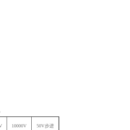
）
V
10000V
50V步进