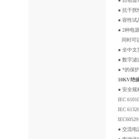
● 自动
● 抗干
● 容性
● 2种电
同时可以
● 全中
● 数字
● *的
10KV
● 安全规
IEC 610
IEC 6
IEC605
● 交流电源