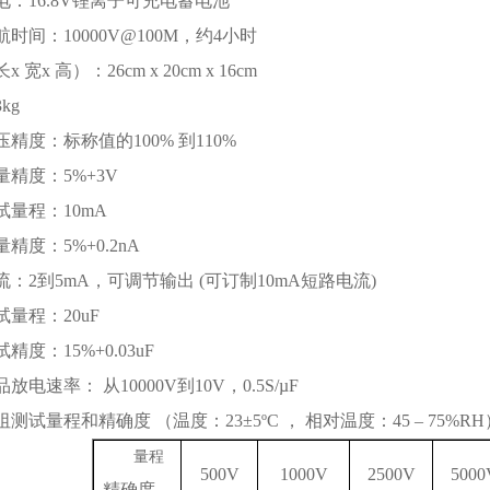
电：16.8V锂离子可充电蓄电池
航时间：10000V@100M，约4小时
 宽x 高）：26cm x 20cm x 16cm
kg
压精度：标称值的100% 到110%
量精度：5%+3V
试量程：10mA
量精度：5%+0.2nA
流：2到5mA，可调节输出 (可订制10mA短路电流)
试量程：20uF
精度：15%+0.03uF
放电速率： 从10000V到10V，0.5S/µF
阻测试量程和精确度 （温度：23±5ºC ， 相对温度：45 – 75%RH
量程
500V
1000V
2500V
5000
精确度