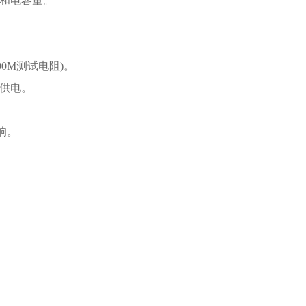
流和电容量。
。
00M测试电阻)。
供电。
。
响。