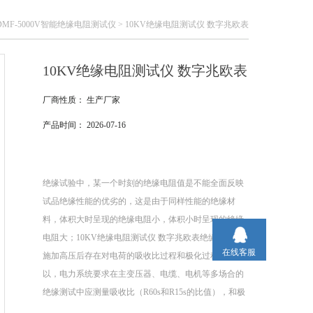
DMF-5000V智能绝缘电阻测试仪
> 10KV绝缘电阻测试仪 数字兆欧表
10KV绝缘电阻测试仪 数字兆欧表
厂商性质：
生产厂家
产品时间：
2026-07-16
绝缘试验中，某一个时刻的绝缘电阻值是不能全面反映
试品绝缘性能的优劣的，这是由于同样性能的绝缘材
料，体积大时呈现的绝缘电阻小，体积小时呈现的绝缘
电阻大；10KV绝缘电阻测试仪 数字兆欧表绝缘材料在
在线客服
施加高压后存在对电荷的吸收比过程和极化过程。 所
以，电力系统要求在主变压器、电缆、电机等多场合的
绝缘测试中应测量吸收比（R60s和R15s的比值），和极
化指数（R10min和R1min 比值）。