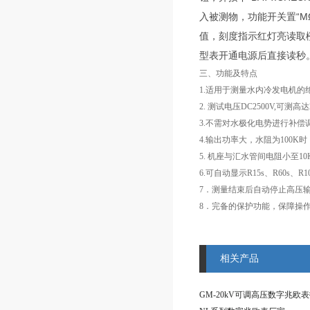
入被测物，功能开关置“M
值，刻度指示红灯亮读取
型表开通电源后直接读秒
三、功能及特点
1.适用于测量水内冷发电机的绝缘
2. 测试电压DC2500V,可
3.不需对水极化电势进行补偿
4.输出功率大，水阻为100K
5. 机座与汇水管间电阻小至1
6.可自动显示R15s、R60s、R1
7．测量结束后自动停止高压
8．完备的保护功能，保障操
相关产品
GM-20kV可调高压数字兆欧