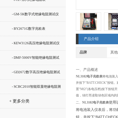
- GM-5K数字式绝缘电阻测试仪
- BY2671G数字兆欧表
产品介绍
- KEW3126高压绝缘电阻测试仪
品牌
其他
- DMF-5000V智能绝缘电阻测试
一、产品概述
仪
- GD2672数字高压绝缘电阻测试
NL3102电子兆欧表
将电池装入
并按下“BATT.CHECK”
仪
- SCBC2010智能双显绝缘电阻测
置“MΩ”(各电压档)按下按
值，绿灯亮读取绿色区域内的
试仪
+ 更多分类
使用
二、
NL3102电子兆欧表
将电池装入仪表后，将功能开
钮，并按下“BATT.CH