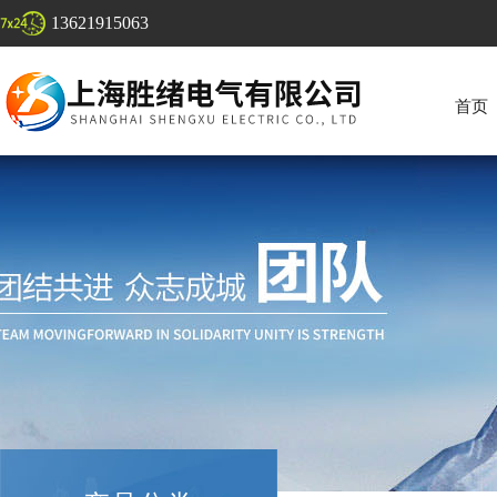
13621915063
首页