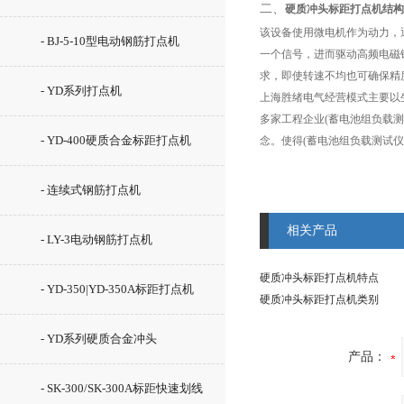
二、
硬质冲头标距打点机结构
该设备使用微电机作为动力，通
- BJ-5-10型电动钢筋打点机
一个信号，进而驱动高频电磁铁
求，即使转速不均也可确保精
- YD系列打点机
上海胜绪电气经营模式主要以
多家工程企业(蓄电池组负载测
- YD-400硬质合金标距打点机
念。使得(蓄电池组负载测试
- 连续式钢筋打点机
相关产品
- LY-3电动钢筋打点机
硬质冲头标距打点机特点
- YD-350|YD-350A标距打点机
硬质冲头标距打点机类别
- YD系列硬质合金冲头
产品：
- SK-300/SK-300A标距快速划线