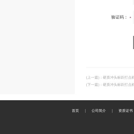
验证码：
(上一篇)
：
硬质冲头标距打点机
(下一篇)
：
硬质冲头标距打点
首页
|
公司简介
|
资质证书