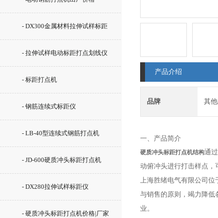
- DX300金属材料拉伸试样标距
仪
- 拉伸试样电动标距打点划线仪
产品介绍
- 标距打点机
品牌
其他
- 钢筋连续式标距仪
- LB-40型连续式钢筋打点机
一、产品简介
通过
硬质冲头标距打点机结构
- JD-600硬质冲头标距打点机
动俯冲头进行打击样点，可
上海胜绪电气有限公司位
- DX280拉伸试样标距仪
与销售的原则，竭力降低
业。
- 硬质冲头标距打点机价格|厂家