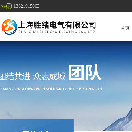
13621915063
首页