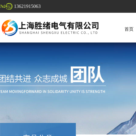
13621915063
首页