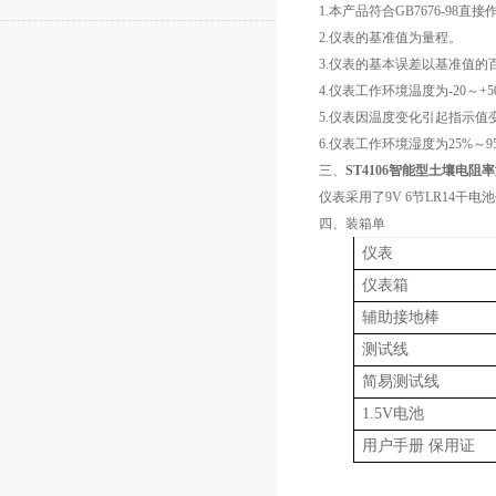
1.本产品符合GB7676-9
2.仪表的基准值为量程。
3.仪表的基本误差以基准值的
4.仪表工作环境温度为-20～+
5.仪表因温度变化引起指示值
6.仪表工作环境湿度为25%
三、
ST4106智能型土壤电阻
仪表采用了9V 6节LR14
四、装箱单
仪表
仪表箱
辅助接地棒
测试线
简易测试线
1.5V电池
用户手册 保用证