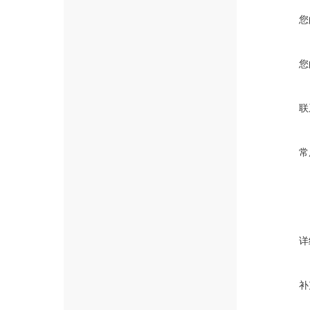
您
您
联
常
详
补