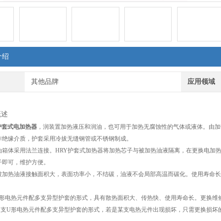
介绍
其他品牌
应用领域
概述
08护套式电加热器
，润装置加热液压和润油，也可用于加热无腐蚀性的气体或液体。由加
作绝缘介质，护套采用冷拔无缝钢管或不锈钢制成。
油箱体采用法兰连接。HRY护套式加热器将加热芯子与被加热油液隔离，在更换电加
子即可，维护方便。
被加热油液接触面积大，表面功率小，不结碳，油液不会局部高温而碳化。使用寿命长
支U形电热元件配多支异型护套的形式，具有散热面积大、传热快、使用寿命长。更换维
用多支U形电热元件配多支异型护套的形式，若是某支电热元件出现损坏，只需更换损