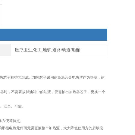
医疗卫生,化工,地矿,道路/轨道/船舶
热芯子和护套组成。加热芯子采用耐高温合金电热丝作为热源，耐
热器时，不需要放掉油箱中的油液，仅需抽出加热器芯子，更换一个
、安全、可靠。
修方便等特点。
坏的那根电热元件而无需更换整个加热源，大大降低使用方的后续投