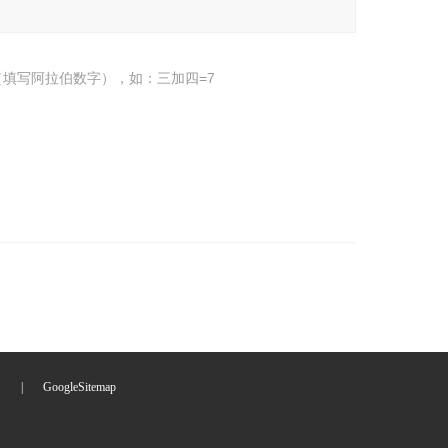
填写阿拉伯数字），如：三加四=7
们
|
GoogleSitemap