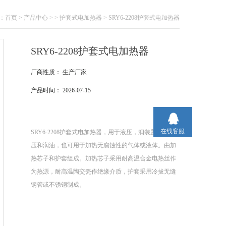
：
首页
>
产品中心
> >
护套式电加热器
> SRY6-2208护套式电加热器
SRY6-2208护套式电加热器
厂商性质：
生产厂家
产品时间：
2026-07-15
在线客服
SRY6-2208护套式电加热器，用于液压，润装置加热液
压和润油，也可用于加热无腐蚀性的气体或液体。由加
热芯子和护套组成。加热芯子采用耐高温合金电热丝作
为热源，耐高温陶交瓷作绝缘介质，护套采用冷拔无缝
钢管或不锈钢制成。