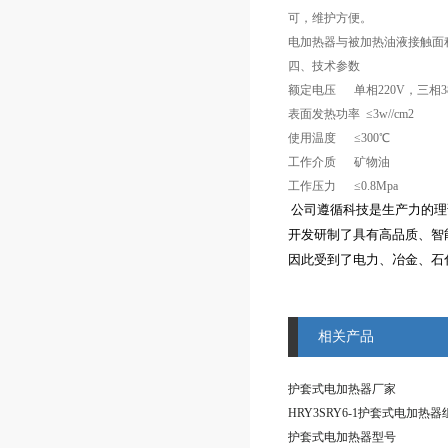
可，维护方便。
电加热器与被加热油液接触面
四、技术参数
额定电压 单相220V，三相38
表面发热功率 ≤3w//cm2
使用温度 ≤300℃
工作介质 矿物油
工作压力 ≤0.8Mpa
公司遵循科技是生产力的理
开发研制了具有高品质、智能
因此受到了电力、冶金、石
相关产品
护套式电加热器厂家
HRY3SRY6-1护套式电加热器
护套式电加热器型号