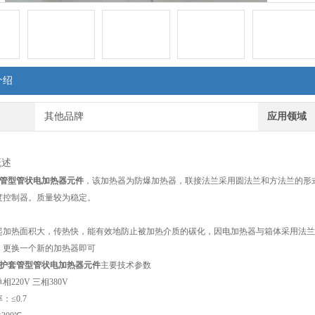
介绍
其他品牌
应用领域
概述
套管型管状电加热器元件
，该加热器为防爆加热器，联接法兰采用圆法兰和方法兰的形式（
度控制器。质量较为稳定。
起加热面积大，传热快，能有效地防止被加热介质的碳化，因电加热器与箱体采用法兰
，更换一个新的加热器即可
带护套管型管状电加热器元件
主要技术参数
220V 三相380V
：≤0.7