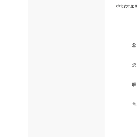
护套式电加
您
您
联
常