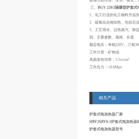
超温引起结焦、变质、碳化，
三、
BGY 220/2隔爆型护套
1、化工行业的化工物料升温
2、碳氢化合物加热，包括石
3、工艺用水、过热蒸汽、熔盐
四、主要参数、规格、长度
额定电压：单相220V、三相38
工作介质：矿物油
表面发热功率：3.1w/cm²
工作压力：≤0.6Mpa
相关产品
护套式电加热器厂家
HRY3SRY6-1护套式电加热器
护套式电加热器型号