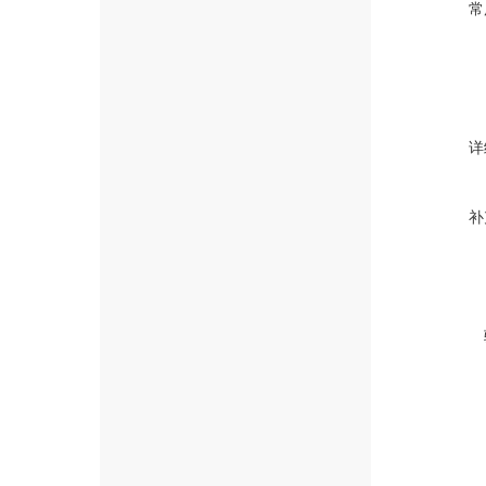
常
详
补