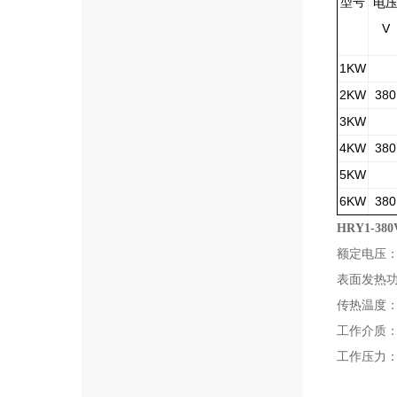
型号
电
V
1KW
2KW
380
3KW
4KW
380
5KW
6KW
380
HRY1-3
额定电压： 
表面发热功
传热温度： 
工作介质：
工作压力： 