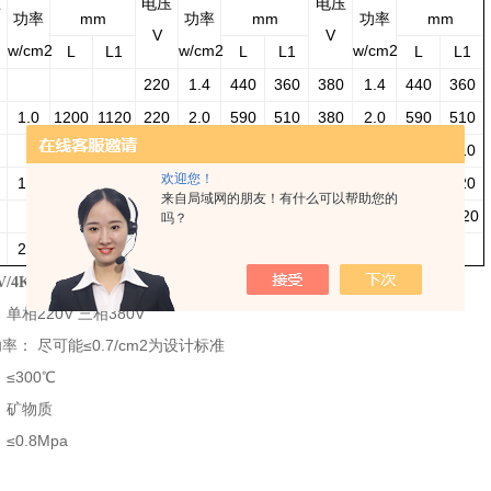
压
电压
电压
功率
mm
功率
mm
功率
mm
V
V
w/cm2
w/cm2
w/cm2
L
L1
L
L1
L
L1
220
1.4
440
360
380
1.4
440
360
1.0
1200
1120
220
2.0
590
510
380
2.0
590
510
220
2.1
790
710
380
2.1
790
710
欢迎您！
1.8
1200
1120
220
2.2
1000
920
380
2.2
1000
920
来自局域网的朋友！有什么可以帮助您的
2.3
1200
1120
吗？
2.8
1200
1120
技术参数：
80V/4KW护套式加热器
单相220V 三相380V
率： 尽可能≤0.7/cm2为设计标准
≤300℃
 矿物质
≤0.8Mpa