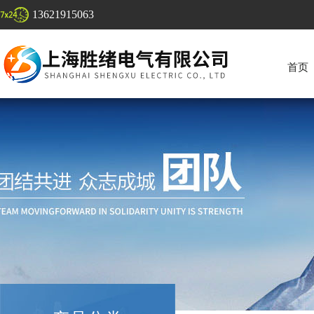
13621915063
首页