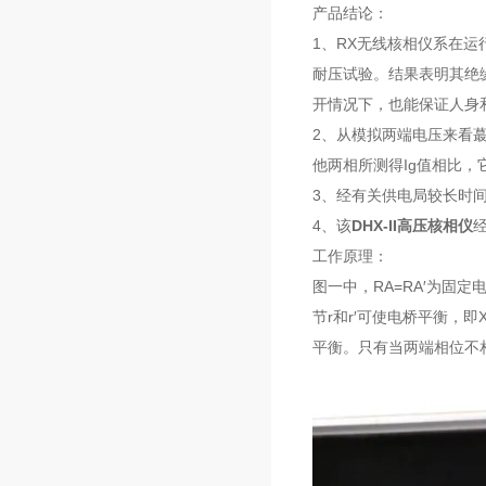
产品结论：
1、RX无线核相仪系在
耐压试验。结果表明其绝
开情况下，也能保证人身
2、从模拟两端电压来看蕞
他两相所测得Ig值相比，
3、经有关供电局较长时
4、该
DHX-II高压核相仪
工作原理：
图一中，RA=RA′为固定
节r和r′可使电桥平衡，
平衡。只有当两端相位不相