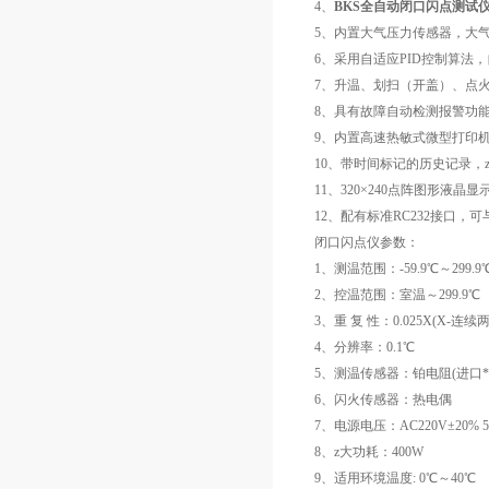
4、
BKS全自动闭口闪点测试
5、内置大气压力传感器，大
6、采用自适应PID控制算法
7、升温、划扫（开盖）、点
8、具有故障自动检测报警功
9、内置高速热敏式微型打印
10、带时间标记的历史记录，z
11、320×240点阵图形
12、配有标准RC232接口
闭口闪点仪参数：
1、测温范围：-59.9℃～299.9
2、控温范围：室温～299.9℃
3、重 复 性：0.025X(X-
4、分辨率：0.1℃
5、测温传感器：铂电阻(进口*PT
6、闪火传感器：热电偶
7、电源电压：AC220V±20% 5
8、z大功耗：400W
9、适用环境温度: 0℃～40℃