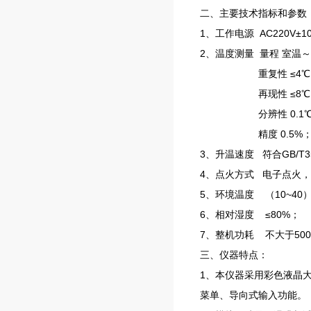
二、主要技术指标和参数
1、工作电源 AC220V±10
2、温度测量 量程 室温～
重复性 ≤4℃
再现性 ≤8℃
分辨性 0.1℃
精度 0.5%
3、升温速度 符合GB/T3
4、点火方式 电子点火，
5、环境温度 （10~40
6、相对湿度 ≤80%；
7、整机功耗 不大于50
三、仪器特点：
1、本仪器采用彩色液晶
菜单、导向式输入功能。