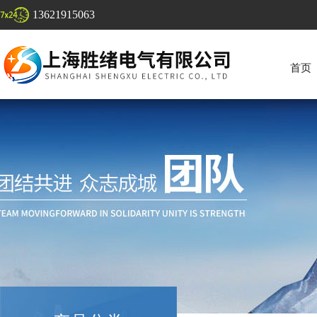
13621915063
首页