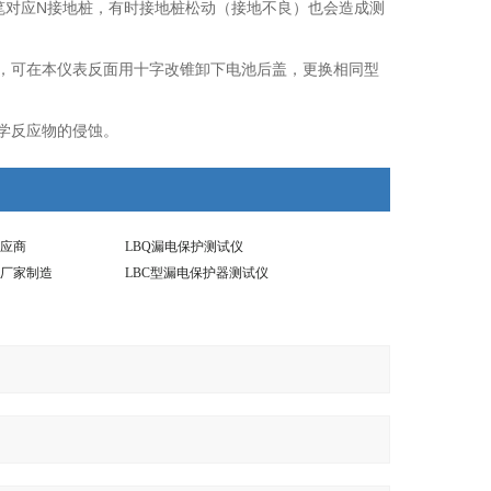
色表笔对应N接地桩，有时接地桩松动（接地不良）也会造成测
的，可在本仪表反面用十字改锥卸下电池后盖，更换相同型
学反应物的侵蚀。
应商
LBQ漏电保护测试仪
厂家制造
LBC型漏电保护器测试仪