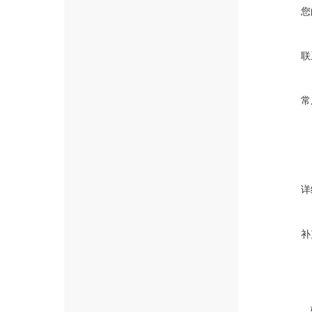
您
联
常
详
补