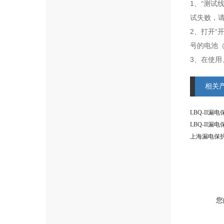
1、“测试
试失败，
2、打开“
号的电池（
3、在使
相关
LBQ-II漏
LBQ-II漏
上海漏电保
您