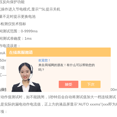
压反向保护功能
无操作进入节电模式,显示""SL提示关机
量不足时提示更换电池
器检测仪技术指标
测试范围：0-9999ms
间测试准确度：1ms
作电流误差：
mA 、60mA、75mA 准确度≤0.1mA
150mA、200mA、250mA、300mA、500mA挡 准确度≤1mA
欢迎您！
来自局域网的朋友！有什么可以帮助您的
环境
吗？
℃—40℃ 湿度：<80RH
：
漏电保护测试仪
设有“手动/自动”切换按钮，正上方的液晶屏显示“AUTO 000
定动作值测试时，如不能跳闸，1秒钟后会自动将测试值加大一档连续测试
是实际的漏电动作电流值，正上方的液晶屏显示”AUTO xxxms”(xxx
事项：