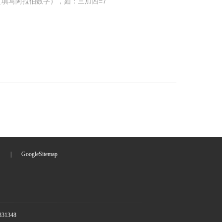
填写阿拉伯数字），如：三加四=7
们
|
GoogleSitemap
1348