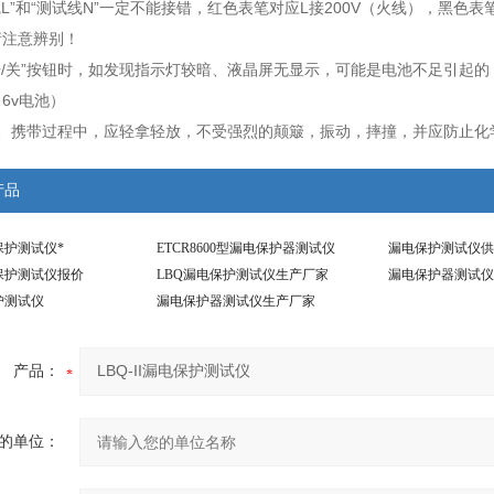
线L”和“测试线N”一定不能接错，红色表笔对应L接200V（火线），黑
请注意辨别！
开/关”按钮时，如发现指示灯较暗、液晶屏无显示，可能是电池不足引起
6v电池）
用、携带过程中，应轻拿轻放，不受强烈的颠簸，振动，摔撞，并应防止化
产品
电保护测试仪*
ETCR8600型漏电保护器测试仪
漏电保护测试仪供
电保护测试仪报价
LBQ漏电保护测试仪生产厂家
漏电保护器测试仪
护测试仪
漏电保护器测试仪生产厂家
产品：
的单位：