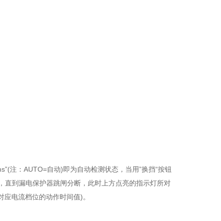
ms”(注：AUTO=自动)即为自动检测状态，当用”换挡“按钮
，直到漏电保护器跳闸分断，此时上方点亮的指示灯所对
即为对应电流档位的动作时间值)。