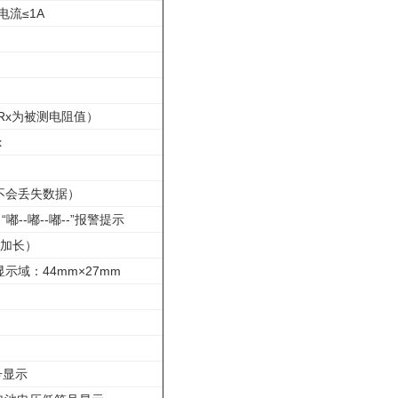
电流≤1A
x（Rx为被测电阻值）
x
池不会丢失数据）
--嘟--嘟--”报警提示
离加长）
s；显示域：44mm×27mm
号显示