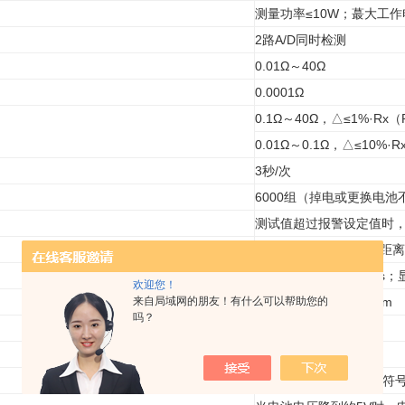
测量功率≤10W；蕞大工作
2路A/D同时检测
0.01Ω～40Ω
0.0001Ω
0.1Ω～40Ω，△≤1%·R
0.01Ω～0.1Ω，△≤10%·R
3秒/次
6000组（掉电或更换电
测试值超过报警设定值时，“嘟
5米/条（可以根据现场距
LCD：128dots×64dot
欢迎您！
来自局域网的朋友！有什么可以帮助您的
205mm×200mm×85mm
吗？
1.2kg
尽量避免
超量程溢出功能：“OL”符