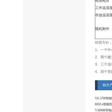
电池电压
工作温湿
存放温湿
随机附件
经营方针
1、一个
2、两个建
3、三个
4、四个
相关
SX-3700
RDZ-4智
V3690B