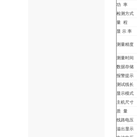
功 率
检测方式
量 程
显 示 率
测量精度
测量时间
数据存储
报警提示
测试线长
显示模式
主机尺寸
质 量
线路电压
溢出显示