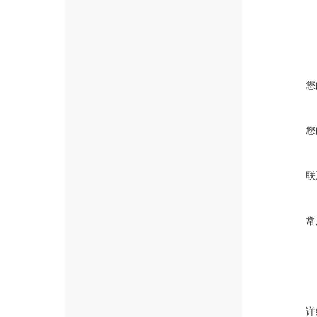
您
您
联
常
详