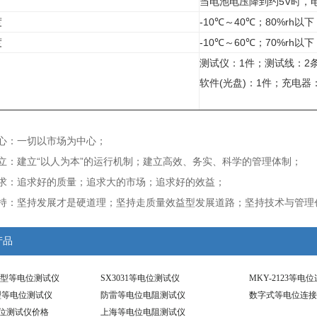
当电池电压降到约5V时，
度
-10℃～40℃；80%rh以下
度
-10℃～60℃；70%rh以下
测试仪：1件；测试线：2条
软件(光盘)：1件；充电器
：
中心：一切以市场为中心；
立：建立“以人为本”的运行机制；建立高效、务实、科学的管理体制；
追求：追求好的质量；追求大的市场；追求好的效益；
坚持：坚持发展才是硬道理；坚持走质量效益型发展道路；坚持技术与管理
产品
智能型等电位测试仪
SX3031等电位测试仪
MKY-2123等电
能型等电位测试仪
防雷等电位电阻测试仪
数字式等电位连接
等电位测试仪价格
上海等电位电阻测试仪