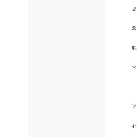
您
您
联
常
详
补