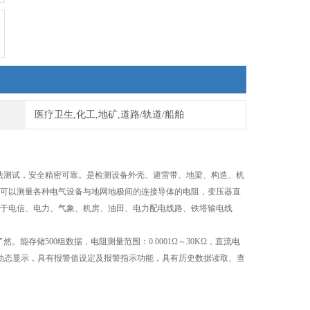
医疗卫生,化工,地矿,道路/轨道/船舶
线法测试，安全精密可靠。是检测设备外壳、避雷带、地梁、构造、机
可以测量各种电气设备与地网地极间的连接导体的电阻，变压器直
于电信、电力、气象、机房、油田、电力配电线路、铁塔输电线
能存储500组数据，电阻测量范围：0.0001Ω～30KΩ，直流电
功能，动态显示，具有报警值设定及报警指示功能，具有历史数据读取、查