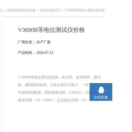
心
>
防雷检测仪器设备
>
等电位测试仪
> V3690B等电位测试仪价格
V3690B等电位测试仪价格
厂商性质：
生产厂家
产品时间：
2026-07-13
V3690B等电位测试仪价格，由主机、监控软件、测试
线、通讯线等组成。主机大屏LCD显示，一目了然。能
存储500组数据，电阻测量范围：0.0001Ω～30KΩ，直流
在线客服
电压范围：0.0～1000V，交流电压范围：0.0～750V。