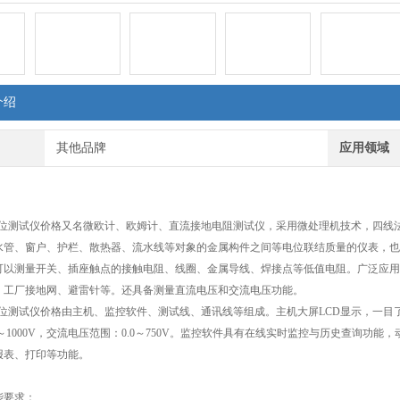
介绍
其他品牌
应用领域
B等电位测试仪价格又名微欧计、欧姆计、直流接地电阻测试仪，采用微处理机技术，四
水管、窗户、护栏、散热器、流水线等对象的金属构件之间等电位联结质量的仪表，也
可以测量开关、插座触点的接触电阻、线圈、金属导线、焊接点等低值电阻。广泛应用
、工厂接地网、避雷针等。还具备测量直流电压和交流电压功能。
等电位测试仪价格由主机、监控软件、测试线、通讯线等组成。主机大屏LCD显示，一目了然。
0～1000V，交流电压范围：0.0～750V。监控软件具有在线实时监控与历史查询
报表、打印等功能。
能要求：