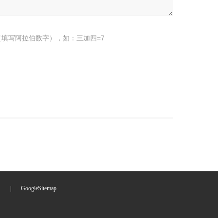
填写阿拉伯数字），如：三加四=7
们
|
GoogleSitemap