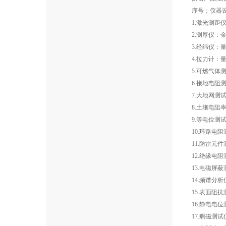
序号；仪器
1.激光测距仪
2.测厚仪：
3.经纬仪：量
4.拉力计：量程
5.可燃气体
6.接地电阻
7.大地网测试
8.土壤电阻
9.等电位测
10.环路电
11.防雷元
12.绝缘电阻
13.电磁屏
14.频谱分析仪：
15.表面阻抗
16.静电电位
17.剩磁测