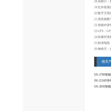
18.高斯计：量
19.红外线测
20.数字万
21.高性能
22.智能对
23.GPS：G
24.防爆对
25.标准电阻
26.钢卷尺：
相关
SX-3700
JH-1216
SX-3050