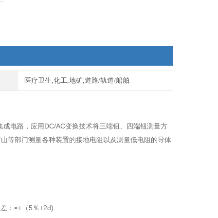
医疗卫生,化工,地矿,道路/轨道/船舶
成电路，应用DC/AC变换技术将三端钮、四端钮测量方
矿山等部门测量各种装置的接地电阻以及测量低电阻的导体
：≤±（5％+2d).