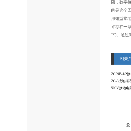
阻，数字
的是这个
用钳型接
许存在一
下)。通
相关
ZC29B-1
ZC-8接地
500V接地
您