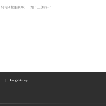
填写阿拉伯数字），如：三加四=7
们
|
GoogleSitemap