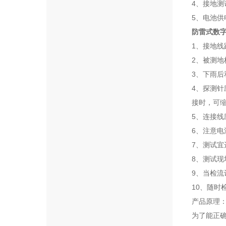
4、接地
5、电池供
防雷式数
1、接地
2、被测
3、下雨
4、探测针
接时，可缩短
5、连接
6、注意
7、测试
8、测试
9、当检
10、随时
产品原理
为了能正