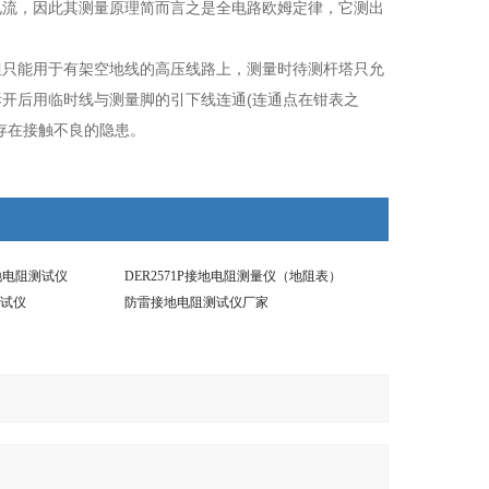
电流，因此其测量原理简而言之是全电路欧姆定律，它测出
但只能用于有架空地线的高压线路上，测量时待测杆塔只允
开后用临时线与测量脚的引下线连通(连通点在钳表之
存在接触不良的隐患。
接地电阻测试仪
DER2571P接地电阻测量仪（地阻表）
试仪
防雷接地电阻测试仪厂家