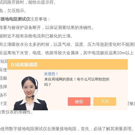
测试回路开路时，能给出提示符。
电，欠压指示。
字接地电阻测试仪
注意事项：
线路要与被保护设备断开，以保证测量结果的准确性。
地极附近不能有杂散电流和已极化的土壤。
后和土壤吸收水分太多的时候，以及气候、温度、压力等急剧变化时不能测
应远离地下水管、电缆、铁路等较大金属体，其中电流极应远离10m以上
距离1/2~1/3。
线应使用绝缘良好的导线，以免有漏电现象。
欢迎您！
电流极插入土壤的位置，应使接地棒处于零电位的状态。
来自局域网的朋友！有什么可以帮助您的
吗？
宜选择土壤电阻率大的时候进行，如初冬或夏季干燥季节时进行。
现场不能有电解物质和腐烂尸体，以免造成错觉。
流计灵敏度过高时，可将电位探针电压极插入土壤中浅一些，当检流计灵敏
检查仪表的准确性。
：
确使用数字接地电阻测试仪去测量接地电阻，首先，必须了解其测量原理