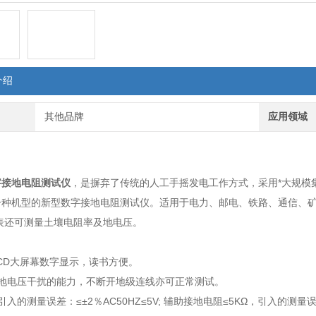
介绍
其他品牌
应用领域
：
字接地电阻测试仪
，是摒弃了传统的人工手摇发电工作方式，采用*大规模集
一种机型的新型数字接地电阻测试仪。适用于电力、邮电、铁路、通信、
表还可测量土壤电阻率及地电压。
：
/2LCD大屏幕数字显示，读书方便。
抗地电压干扰的能力，不断开地级连线亦可正常测试。
入的测量误差：≤±2％AC50HZ≤5V; 辅助接地电阻≤5ΚΩ，引入的测量误差