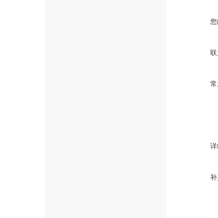
您
联
常
详
补