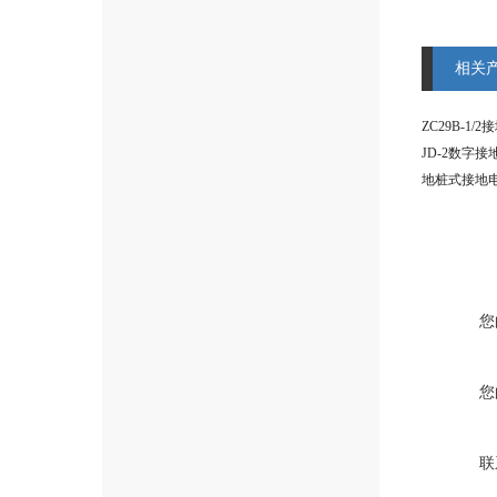
相关
ZC29B-1
JD-2数字
地桩式接地
您
您
联