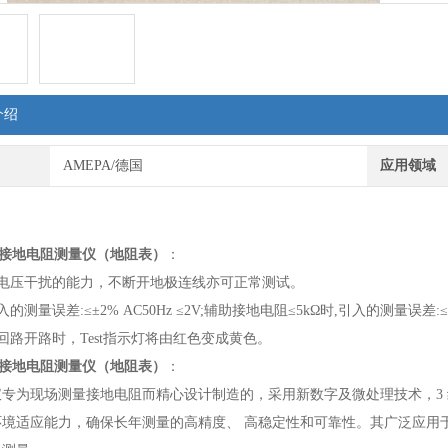
介绍
AMEPA/德国
应用领域
71P接地电阻测量仪（地阻表）
：
地电压干扰的能力，不断开地极连线亦可正常测试。
的测量误差:≤±2% AC50Hz ≤2V;辅助接地电阻≤5kΩ时,引入的测量误差:≤±
回路开路时，Test指示灯将由红色变成黄色。
71P接地电阻测量仪（地阻表）
：
专为现场测量接地电阻而精心设计制造的，采用新数字及微处理技术，3 线
环境适应能力，确保长年测量的高精度、 高稳定性和可靠性。其广泛应用