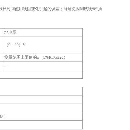
线长时间使用线阻变化引起的误差；能避免因测试线未*插
。
地电压
（0～20）V
测量范围上限值的±（5%RDG±2d）
---
 D ）