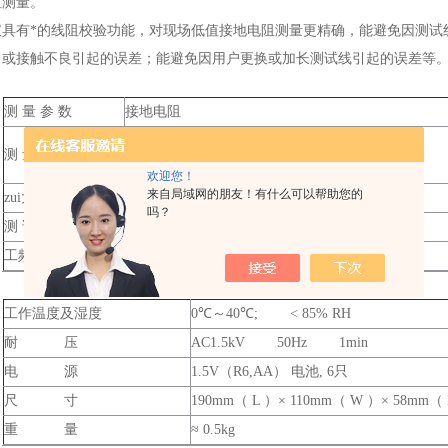
阻测量。
仪具有*的线阻校验功能，对现场低值接地电阻测量更精确，能避免因测试
口或接触不良引起的误差；能避免因用户更换或加长测试线引起的误差等
测 量 参 数
接地电阻
（ 0 ～ 2 0）Ω
测 量 范 围
（0～200）Ω;（0～2000）Ω
欢迎您！
来自局域网的朋友！有什么可以帮助您的
zui大测量误差
±（5%RDG±2d）
吗？
测 试 电 流
1mA（0.00～200）Ω; 0.2mA（200～2000）Ω
工频干扰地电压
≤2V
工作温度及湿度
0℃～40℃; < 85% RH
耐 压
AC1.5kV 50Hz 1min
电 源
1.5V（R6,AA） 电池, 6只
尺 寸
190mm（ L ）× 110mm（ W ）× 58mm（
重 量
≈ 0.5kg