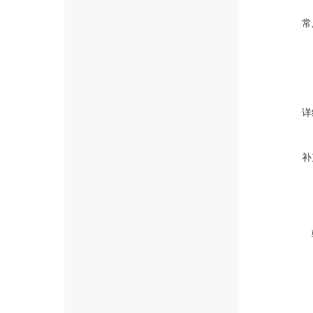
常
详
补