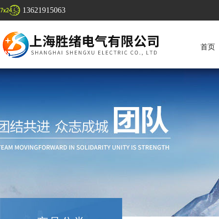
13621915063
首页