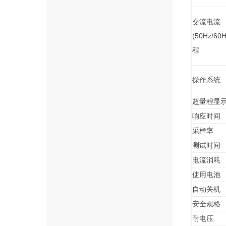
交流电流
(50Hz/6
程
操作系统
超量程显
响应时间
采样率
测试时间
电流消耗
使用电池
自动关机
安全规格
耐电压