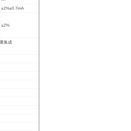
±2%±0.7mA
±2%
双重集成