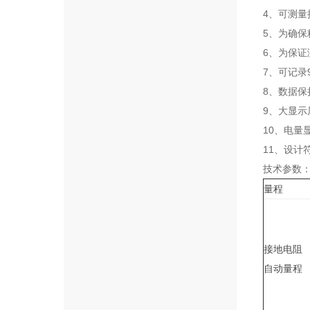
4、可测量
5、为确
6、为保证测
7、可记录
8、数据保
9、大显示
10、电量
11、设计符合
技术参数
量程
接地电阻
自动量程