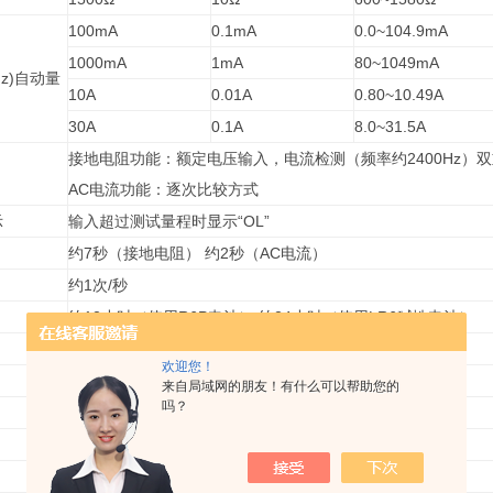
100mA
0.1mA
0.0~104.9mA
1000mA
1mA
80~1049mA
0Hz)自动量
10A
0.01A
0.80~10.49A
30A
0.1A
8.0~31.5A
接地电阻功能：额定电压输入，电流检测（频率约2400Hz）
AC电流功能：逐次比较方式
示
输入超过测试量程时显示“OL”
约7秒（接地电阻） 约2秒（AC电流）
约1次/秒
约12小时（使用R6P电池） 约24小时（使用LR6碱性电池）
约50mA（蕞大100mA）
欢迎您！
DC6V：R6P（AA锰电池）×4或LR6（AA碱性电池）×4
来自局域网的朋友！有什么可以帮助您的
吗？
蕞后操作完成后约10分钟自动关机
IEC61010-1 CAT.IV 300V 污染度2
AC5320V/5秒 钳口密合部与外箱间（钳口除外）