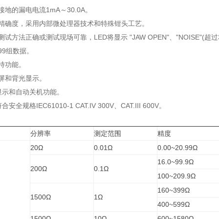
接地的漏电电流1mA～30.0A。
保精确度，采用内部微处理器技术和特殊钳头工艺。
试方法正确或测试现场可靠，LED将显示 "JAW OPEN"、"NOISE"(超过
99组数据。
持功能。
屏和背光显示。
显示和自动关机功能。
安全规格IEC61010-1 CAT.IV 300V、CAT.III 600V。
：
分辨率
测定范围
精度
20Ω
0.01Ω
0.00~20.99Ω
16.0~99.9Ω
200Ω
0.1Ω
100~209.9Ω
160~399Ω
1500Ω
1Ω
400~599Ω
1500Ω
10Ω
600~1580Ω