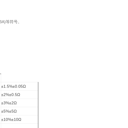
3A)等符号。
±1.5%±0.05Ω
±2%±0.5Ω
±3%±2Ω
±5%±5Ω
±10%±10Ω
---