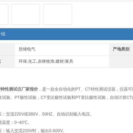
介绍
胜绪电气
产地类别
域
环保,化工,农林牧渔,建材/家具
：
安特性测试仪厂家报价
，是一款全自动化的PT、CT特性测试仪器，仪器可
性试验、PT极性试验，CT变比极性试验和PT变比极性试验，自动计算CT
：
压：交流220V或380V、50HZ、自动识别输入电压。
境温度：0~40℃。
：输入交流220V时，输出0-600V。