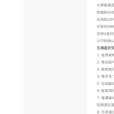
大屏幕液晶
按规程自动
自动给出5
可保存30
支持U盘转
小巧轻便≤
互感器伏
⒈ 使用者
⒉ 将仪器
⒊ 检查电
⒋ 将开关“
⒌ 仪器
⒍ 检查调
⒎ 接通
回调调压
⒏ 可存储