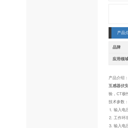
产品
品牌
应用领
产品介绍
互感器伏
验，CT极
技术参数
⒈ 输入电
⒉ 工作环
⒊ 输入电压