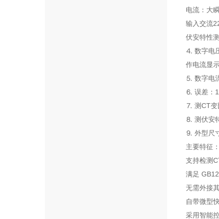
电流：大瞬
输入交流22
伏安特性测
⒋ 数字电压
作电流显示时
⒌ 数字电流
⒍ 误差：1
⒎ 测CT
⒏ 测伏安
⒐ 外型尺寸
主要特征
支持检测C
满足 GB1
无需外接其
自带微型快
采用智能控