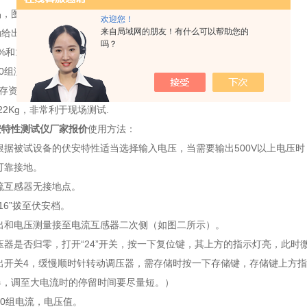
，图形化显示接口.
欢迎您！
来自局域网的朋友！有什么可以帮助您的
给出CT/PT（励磁）拐点值.
吗？
%和10%误差曲线.
00组测试资料，掉电后不丢失.
存资料，可以通过标准的PC进行读取，并生成检测报告.
22Kg，非常利于现场测试.
安特性测试仪厂家报价
使用方法：
根据被试设备的伏安特性适当选择输入电压，当需要输出500V以上电压时，
可靠接地。
流互感器无接地点。
16”拨至伏安档。
输出和电压测量接至电流互感器二次侧（如图二所示）。
压器是否归零，打开“24”开关，按一下复位键，其上方的指示灯亮，此时
输出开关4，缓慢顺时针转动调压器，需存储时按一下存储键，存储键上方
器，调至大电流时的停留时间要尽量短。）
20组电流，电压值。