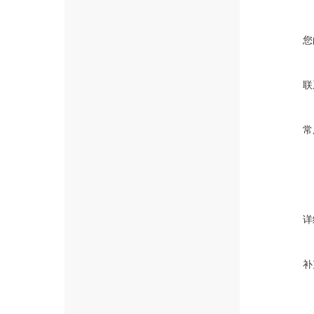
您
联
常
详
补