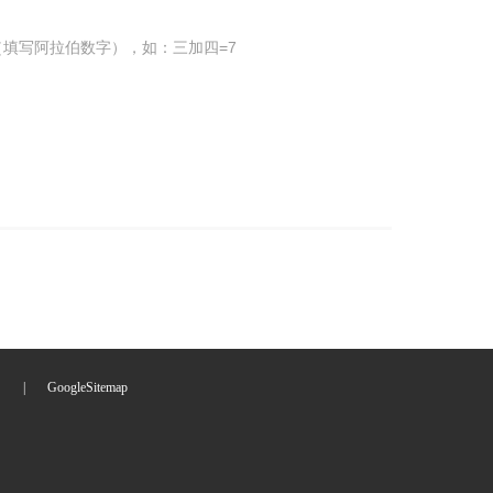
填写阿拉伯数字），如：三加四=7
们
|
GoogleSitemap