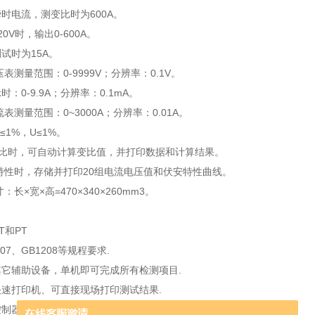
时电流，测变比时为600A。
0V时，输出0-600A。
试时为15A。
表测量范围：0-9999V；分辨率：0.1V。
：0-9.9A；分辨率：0.1mA。
表测量范围：0~3000A；分辨率：0.01A。
≤1%，U≤1%。
变比时，可自动计算变比值，并打印数据和计算结果。
特性时，存储并打印20组电流电压值和伏安特性曲线。
：长×宽×高=470×340×260mm3。
：
T和PT
207、GB1208等规程要求.
它辅助设备，单机即可完成所有检测项目.
速打印机、可直接现场打印测试结果.
制器，操作简单.