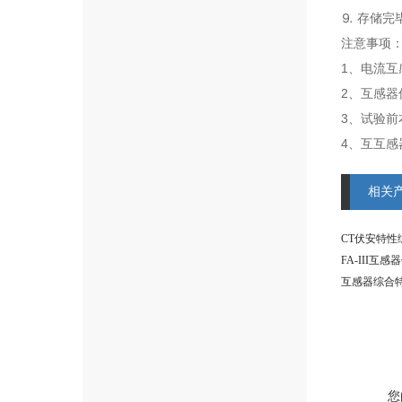
⒐ 存储完
注意事项
1、电流
2、互感
3、试验前
4、互互
相关
CT伏安特性
FA-III
互感器综合
您