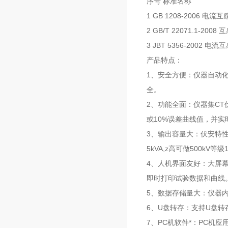
序号 标准名称
1 GB 1208-2006 电流
2 GB/T 22071.1-2
3 JBT 5356-2002 
产品特点：
1、安全方便：仪器自动
全。
2、功能全面：仪器集CT
或10%误差曲线值，并
3、输出容量大：伏安特性试
5kVA,z高可做500kV
4、人机界面友好：大屏幕
即时打印试验数据和曲线
5、数据存储量大：仪器
6、U盘转存：支持U盘
7、PC机软件*：PC机