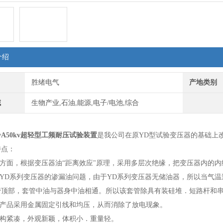
介绍
胜绪电气
产地类别
域
生物产业,石油,能源,电子/电池,综合
5kvA50kv超轻型工频耐压试验装置
是我公司在原YD型试验变压器的基础上
特点：
构方面，根据变压器油“距离效应"原理，采用多层次绝缘，把变压器内的
了YD系列变压器的渗漏油问题，由于YD系列变压器无储油器，所以当气
管顶部，套管中油与器身中油相通。所以该套管除具有装硅堆．短路杆和
列产品采用金属固定引线和均压，从而消除了放电现象。
结构紧凑，外观新颖，体积小．重量轻。