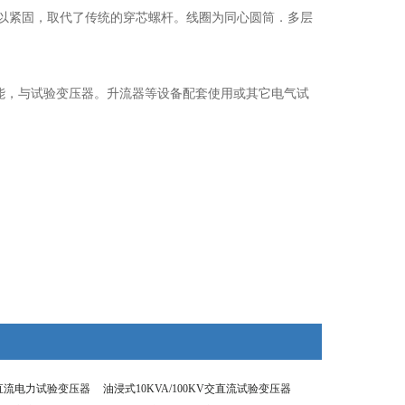
料予以紧固，取代了传统的穿芯螺杆。线圈为同心圆筒．多层
护功能，与试验变压器。升流器等设备配套使用或其它电气试
V交直流电力试验变压器
油浸式10KVA/100KV交直流试验变压器