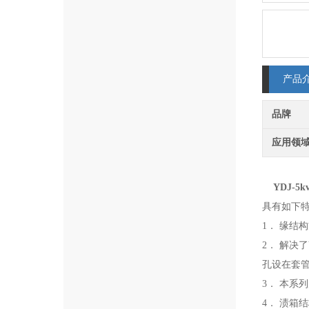
产品
品牌
应用领
YDJ-
具有如下
1． 缘结
2． 解决
孔设在套
3． 本系
4． 渍箱