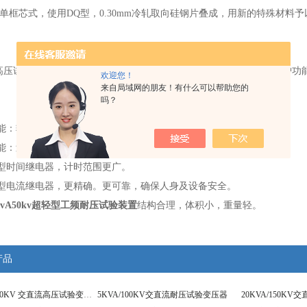
为单框芯式，使用DQ型，0.30mm冷轧取向硅钢片叠成，用新的特殊材
。
VA高压试验控制箱能平滑输出0-250V的交流电压，并具有多项监视与保
欢迎您！
来自局域网的朋友！有什么可以帮助您的
吗？
：
能：输出电流 仪表电压 零位指示 分/合闸指示 计时指示
能：过流保护 时间继电器
新型时间继电器，计时范围更广。
新型电流继电器，更精确。更可靠，确保人身及设备安全。
5kvA50kv超轻型工频耐压试验装置
结构合理，体积小，重量轻。
产品
YDJ-5KVA/50KV 交直流高压试验变压器
5KVA/100KV交直流耐压试验变压器
20KVA/150K