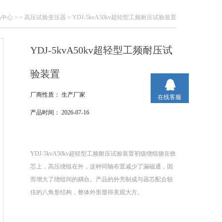
品中心
> >
高压试验变压器
> YDJ-5kvA50kv超轻型工频耐压试验装置
YDJ-5kvA50kv超轻型工频耐压试
验装置
厂商性质：
生产厂家
在线客服
产品时间：
2026-07-16
YDJ-5kvA50kv超轻型工频耐压试验装置初级绕组饶在铁
芯上，高压绕组在外，这种同轴布置减少了漏磁通，因
而增大了绕组间的耦合。产品的外壳制成与器芯配合较
佳的八角形结构，整体外形显得美观大方。