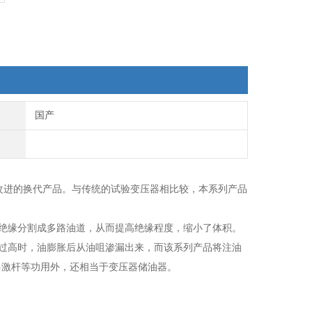
国产
改进的换代产品。与传统的试验变压器相比较，本系列产品
内绝缘分割成多路油道，从而提高绝缘程度，缩小了体积。
温过高时，油膨胀后从油咀渗漏出来，而该系列产品将注油
串激杆等功用外，还相当于变压器储油器。