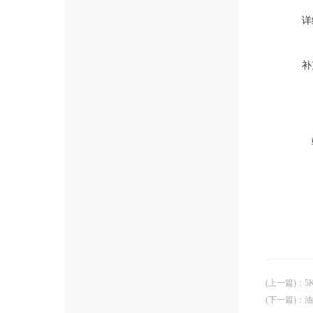
详
补
(上一篇)
：
5
(下一篇)
：
油