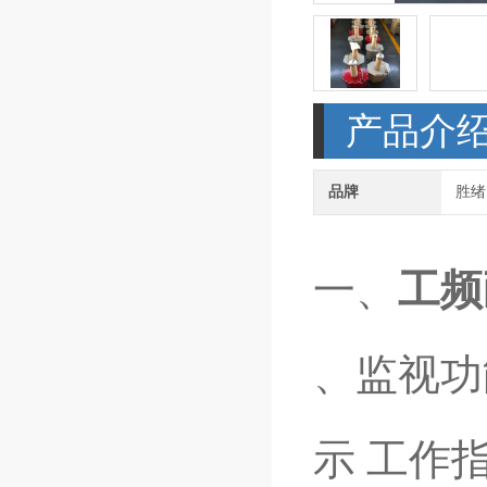
产品介
品牌
胜绪
一、
工频
、监视功
示 工作