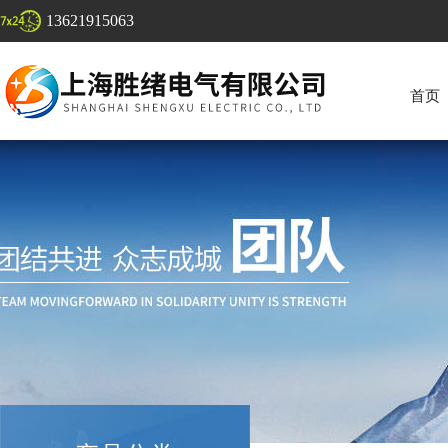
13621915063
首页