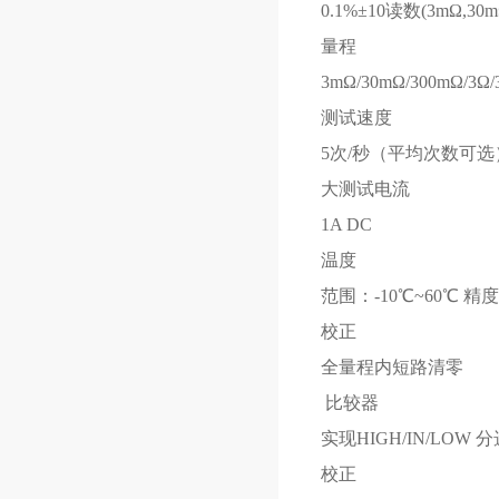
0.1%±10读数(3mΩ,30
量程
3mΩ/30mΩ/300mΩ/3Ω/3
测试速度
5次/秒（平均次数可选
大测试电流
1A DC
温度
范围：-10℃~60℃ 精
校正
全量程内短路清零
比较器
实现HIGH/IN/LOW 
校正