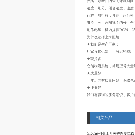
弹跳：每断口的合闸弹跳时间，
速度：刚分、刚合速度，速度
行程：总行程，开距，超行程，
电流：分、合闸线圈的分、合
动作电压：机内提供DC30～
为什么选择上海胜绪
★我们是生产厂家：
厂家直接供货——省采购费用
★现货多：
仓储物流系统，常用型号大量
★质量好：
一年之内有质量问题，保修包
★服务好：
我们有很强的服务意识，客户
相关产品
GKC系列高压开关特性测试仪