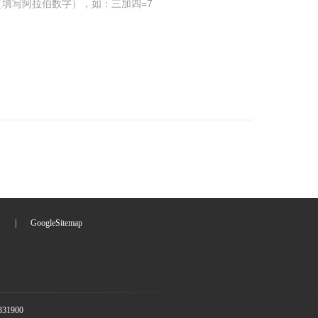
填写阿拉伯数字），如：三加四=7
们
|
GoogleSitemap
1900