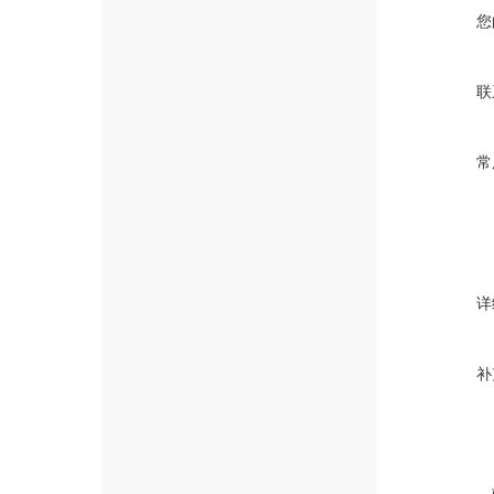
您
联
常
详
补