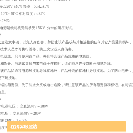
220V ±10% 频率：50Hz ±5%
0°C~40°C 相对湿度：≤85%
≤2MΩ
电源进线对机壳能承受1.5KV1分钟的耐压测试。
求
安全注意事项，以免人身伤害，并防止该产品或与其相连接的任何其它产品受到损坏。
格的技术人员才可执行维修，防止火灾或人身伤害。
当的电源线。只可使用该产品、并且符合该产品规格的电源线。
连接和断开。当测试导线与带电端子连接时，请勿随意连接或断开测试导线。
地。该产品除通过电源线接地导线接地外，产品外壳的接地柱必须接地。为了防止电击
已正确接地。
有终端的额定值。为了防止火灾或电击危险，请注意该产品的所有额定值和标记。在对
信息。
标
电源电压： 交直流48V～280V
电压： 交直流48V～280V
断口数： 1～6个
度与误差传感器距离： 机械型传感器10米