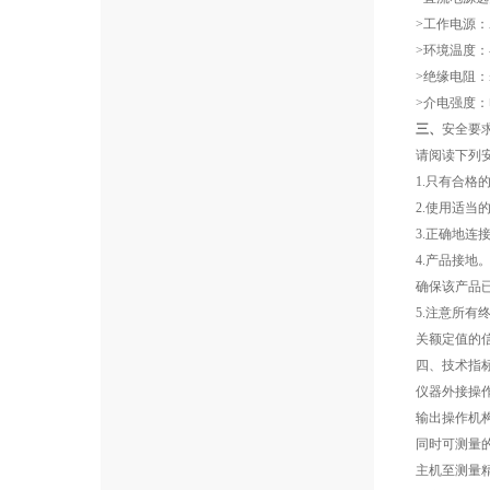
>工作电源：AC
>环境温度：-1
>绝缘电阻：
>介电强度：
三、
安全要
请阅读下列
1.只有合
2.使用适
3.正确地
4.产品接
确保该产品
5.注意所
关额定值的
四、技术指
仪器外接操作
输出操作机构
同时可测量的
主机至测量精