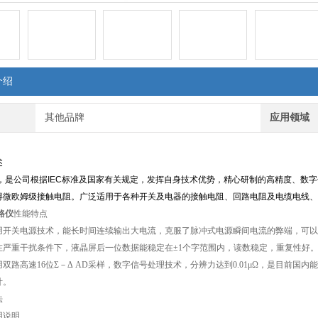
介绍
其他品牌
应用领域
述
，是公司根据IEC标准及国家有关规定，发挥自身技术优势，精心研制的高精度、数
得微欧姆级接触电阻。广泛适用于各种开关及电器的接触电阻、回路电阻及电缆电线、
回路仪
性能特点
用开关电源技术，能长时间连续输出大电流，克服了脉冲式电源瞬间电流的弊端，可以
在严重干扰条件下，液晶屏后一位数据能稳定在±1个字范围内，读数稳定，重复性好
双路高速16位Σ－Δ AD采样，数字信号处理技术，分辨力达到0.01μΩ，是目前国内
计。
法
用说明