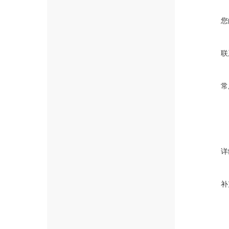
您
联
常
详
补