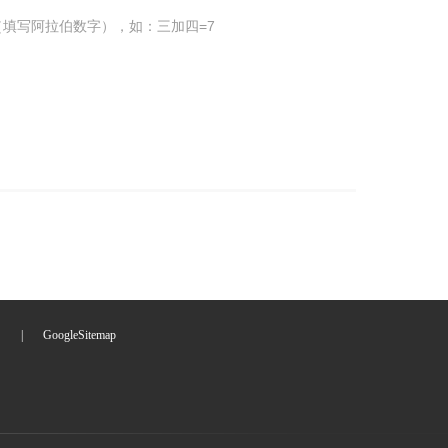
填写阿拉伯数字），如：三加四=7
们
|
GoogleSitemap