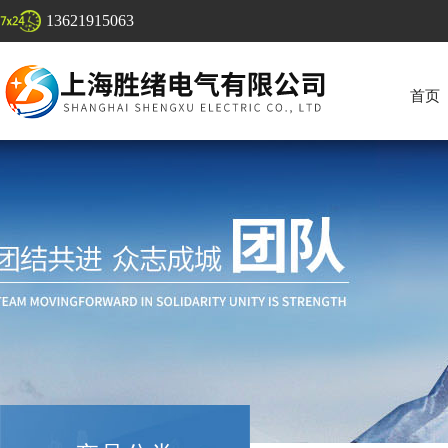
13621915063
首页