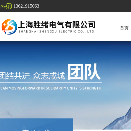
13621915063
首页