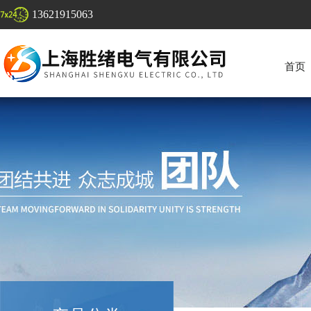
13621915063
首页