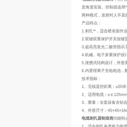
意角度安装。控制器选用
两种模式，发射时人不直
产品特点：
1.刺扎**，适合硬表面作
2.双键双重保护开关按键
3.超高亮发光二极管指示
4.机械、电子多重保护设计
5.便携式结构设计，外形
6.内置锂离子充电电池
技术指标：
1、无线遥控距离：≤20米
2、适用电缆：≤￠125
3、重量：全套设备含铝合金
4、外形尺寸：45×45×
电缆刺扎器制造商
功能特
1、适合刺扎各类电力电