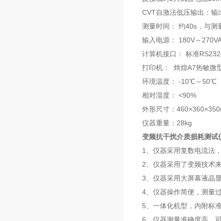
CVT自激法低压输出：输出
测量时间： 约40s，与
输入电源： 180V～270
计算机接口： 标准RS23
打印机： 炜煌A7热敏微
环境温度： -10℃～50℃
相对湿度： <90%
外形尺寸：460×360×35
仪器重量：28kg
变频抗干扰介质损耗测试
1、仪器采用复数电流法
2、仪器采用了变频技术
3、仪器采用大屏幕液晶
4、仪器操作简便，测量
5、一体化机型，内附标
6、仪器测量准确度高，