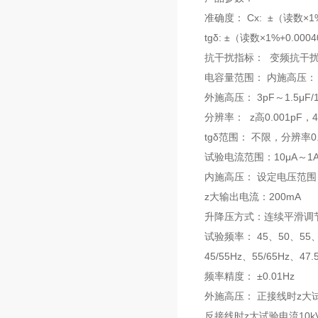
准确度： Cx: ±（读数×1
tgδ: ±（读数×1%+0.000
抗干扰指标： 变频抗干扰
电容量范围： 内施高压： 3pF～
外施高压： 3pF～1.5μF/10
分辨率： z高0.001pF
tgδ范围： 不限，分辨率
试验电流范围：10μA～1
内施高压： 设定电压范围：0
z大输出电流：200mA
升降压方式：连续平滑调
试验频率： 45、50、55、
45/55Hz、55/65Hz、47
频率精度： ±0.01Hz
外施高压： 正接线时z大试
反接线时z大试验电流10kV