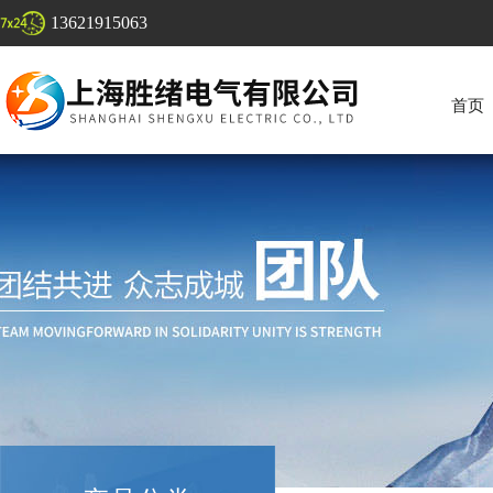
13621915063
首页