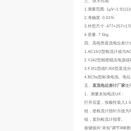
三、技术性能:
1.测量范围: 1μV~1.9111
2.准确度: 0.01%
3.外型尺寸: 477×257×
4.质量: 7.5kg
四、高电势直流电位差计
1.AC15/2型检流计或
2.YJ42型精密稳压电源
3.FJ51型或FJ56型直
4.BC9a型标准电池。电
五、
直流电位差计厂家
使
1、测量未知电压UX：
打开后盖，按极性装入1.5
钮，使检流计指针示值为零
钮，直到检流计指零。
扳键扳向“未知”调节ⅠⅡ